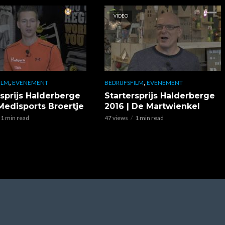
VIDEO
,
,
ILM
EVENEMENT
BEDRIJFSFILM
EVENEMENT
rsprijs Halderberge
Startersprijs Halderberge
 Medisports Broertje
2016 | De Martwienkel
1 min read
47 views
1 min read