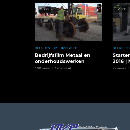
VIDEO
VIDEO
,
BEDRIJFSFILM
TIMELAPSE
BEDRIJFSF
Bedrijfsfilm Metaal en
Starte
onderhoudswerken
2016 |
190 views
1 min read
77 views