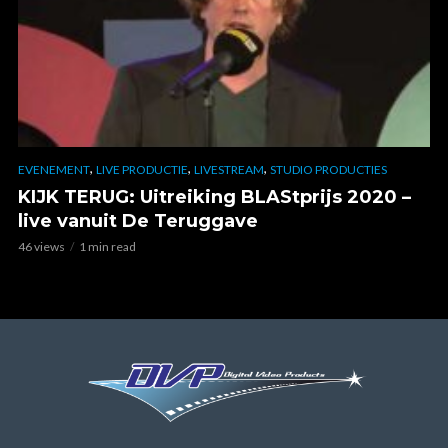
,
,
,
EVENEMENT
LIVE PRODUCTIE
LIVESTREAM
STUDIO PRODUCTIES
KIJK TERUG: Uitreiking BLAStprijs 2020 –
live vanuit De Teruggave
46 views
1 min read