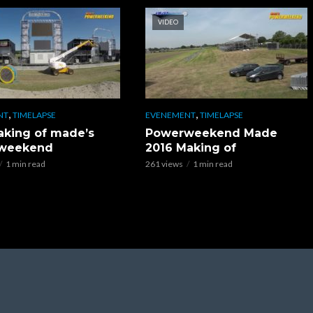
VIDEO
,
,
NT
TIMELAPSE
EVENEMENT
TIMELAPSE
king of made’s
Powerweekend Made
weekend
2016 Making of
1 min read
261 views
1 min read