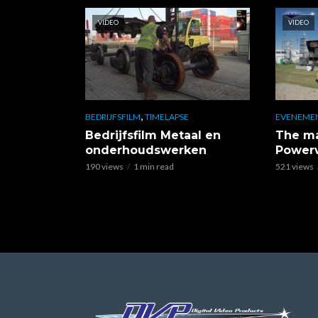
VIDEO
VIDEO
,
BEDRIJFSFILM
TIMELAPSE
EVENEME
Bedrijfsfilm Metaal en
The ma
onderhoudswerken
Power
190 views
1 min read
521 views